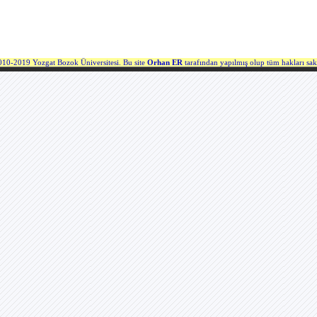
10-2019 Yozgat Bozok Üniversitesi. Bu site
Orhan ER
tarafından yapılmış olup tüm hakları sakl